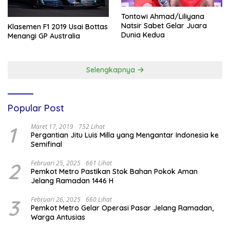
Tontowi Ahmad/Liliyana
Natsir Sabet Gelar Juara
Klasemen F1 2019 Usai Bottas
Dunia Kedua
Menangi GP Australia
Selengkapnya
Popular Post
1
Maret 17, 2019
752 Lihat
Pergantian Jitu Luis Milla yang Mengantar Indonesia ke
Semifinal
2
Februari 25, 2025
661 Lihat
Pemkot Metro Pastikan Stok Bahan Pokok Aman
Jelang Ramadan 1446 H
3
Februari 26, 2025
660 Lihat
Pemkot Metro Gelar Operasi Pasar Jelang Ramadan,
Warga Antusias