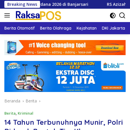
Langsung
I Perdana 2026 di Banjarsari
Breaking News
RS Azizah Layani 66 Ribu
ke
konten
Berita Otomotif
Berita Olahraga
Kejahatan
DKI Jakarta
Beranda
Berita
Berita
,
Kriminal
14 Tahun Terbunuhnya Munir, Polri