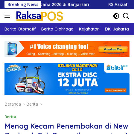
Langsung
 Perdana 2026 di Banjarsari
Breaking News
RS Azizah Layani 66 Ribu
ke
konten
Berita Otomotif
Berita Olahraga
Kejahatan
DKI Jakarta
Beranda
Berita
Berita
Menag Kecam Penembakan di New