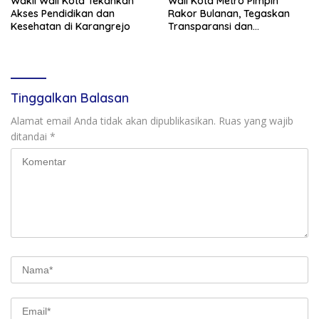
Wakil Wali Kota Tekankan
Wali Kota Metro Pimpin
Akses Pendidikan dan
Rakor Bulanan, Tegaskan
Kesehatan di Karangrejo
Transparansi dan
Pengawasan Proyek Fisik
Tinggalkan Balasan
Alamat email Anda tidak akan dipublikasikan.
Ruas yang wajib
ditandai
*