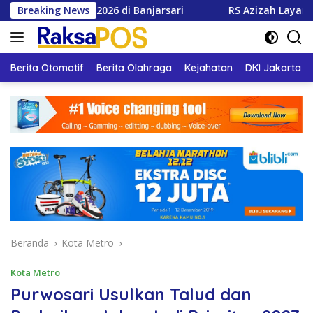
Langsung
2026 di Banjarsari
Breaking News
RS Azizah Layani 66 Ribu Pasien, 
ke
konten
Berita Otomotif
Berita Olahraga
Kejahatan
DKI Jakarta
Beranda
Kota Metro
Kota Metro
Purwosari Usulkan Talud dan