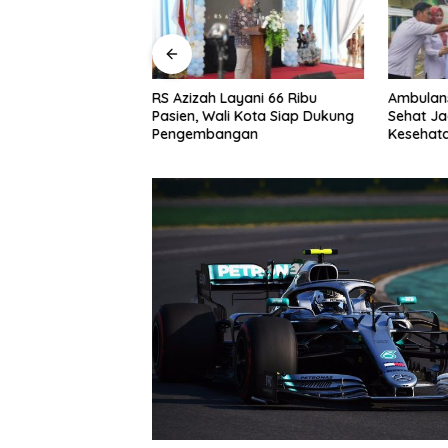
sia Ramaikan
RS Azizah Layani 66 Ribu
Ambulans
erdana 2026 di
Pasien, Wali Kota Siap Dukung
Sehat Ja
Pengembangan
Kesehat