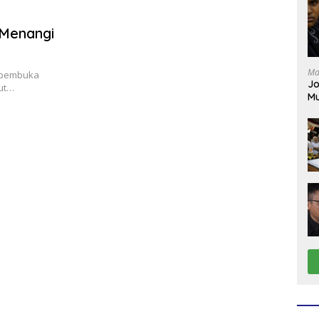
 Menangi
Ma
i pembuka
Jo
kut…
Mu