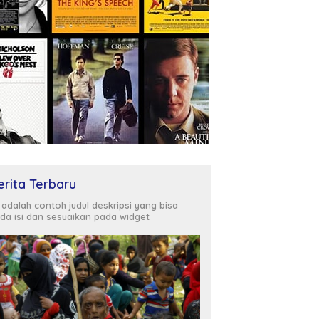
 Wali Kota Tekankan
Purwosari Usulkan Talud dan
W
 Pendidikan dan
Perbaikan Jalan Jadi Prioritas
B
atan di Karangrejo
2027
T
Pr
erita Terbaru
i adalah contoh judul deskripsi yang bisa
da isi dan sesuaikan pada widget