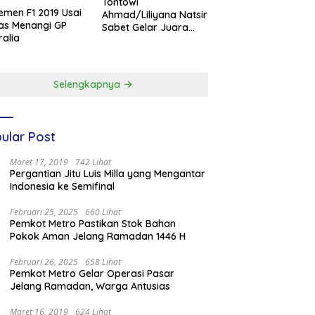
Tontowi
emen F1 2019 Usai
Ahmad/Liliyana Natsir
as Menangi GP
Sabet Gelar Juara
ralia
Dunia Kedua
Selengkapnya
ular Post
Maret 17, 2019
742 Lihat
Pergantian Jitu Luis Milla yang Mengantar
Indonesia ke Semifinal
Februari 25, 2025
660 Lihat
Pemkot Metro Pastikan Stok Bahan
Pokok Aman Jelang Ramadan 1446 H
Februari 26, 2025
658 Lihat
Pemkot Metro Gelar Operasi Pasar
Jelang Ramadan, Warga Antusias
Maret 16, 2019
624 Lihat