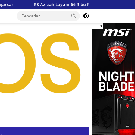
 Azizah Layani 66 Ribu Pasien, Wali Kota Siap Dukung Pengemb
tutup