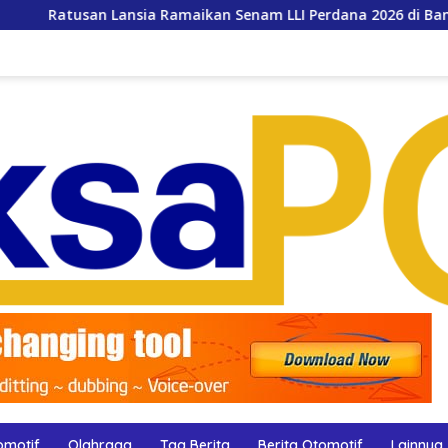
sia Ramaikan Senam LLI Perdana 2026 di Banjarsari
RS
omotif
Olahraga
Tag Berita
Berita Otomotif
Lainnya