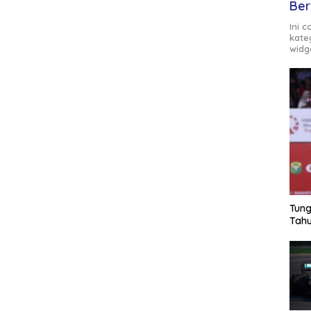
Ber
Ini 
kate
widg
Tung
Tahu