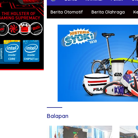
o
m
Berita Otomotif
Berita Olahraga
K
e
Balapan