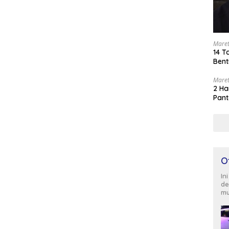
Maret
14 T
Bent
Maret
2 Ha
Pant
O
In
de
mu