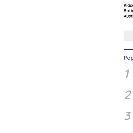
Klas
Bott
Aust
Pop
1
2
3