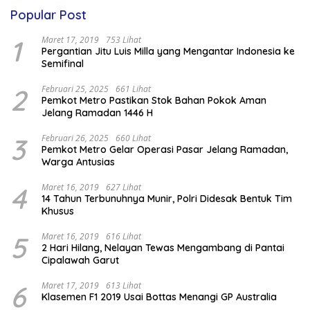
Popular Post
1
Maret 17, 2019
753 Lihat
Pergantian Jitu Luis Milla yang Mengantar Indonesia ke
Semifinal
2
Februari 25, 2025
661 Lihat
Pemkot Metro Pastikan Stok Bahan Pokok Aman
Jelang Ramadan 1446 H
3
Februari 26, 2025
660 Lihat
Pemkot Metro Gelar Operasi Pasar Jelang Ramadan,
Warga Antusias
4
Maret 16, 2019
627 Lihat
14 Tahun Terbunuhnya Munir, Polri Didesak Bentuk Tim
Khusus
5
Maret 16, 2019
616 Lihat
2 Hari Hilang, Nelayan Tewas Mengambang di Pantai
Cipalawah Garut
6
Maret 17, 2019
613 Lihat
Klasemen F1 2019 Usai Bottas Menangi GP Australia