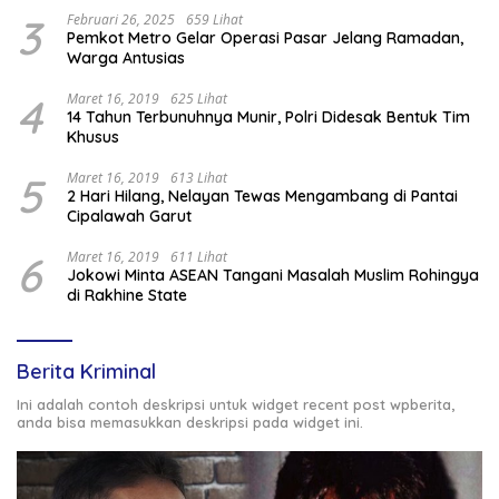
3
Februari 26, 2025
659 Lihat
Pemkot Metro Gelar Operasi Pasar Jelang Ramadan,
Warga Antusias
4
Maret 16, 2019
625 Lihat
14 Tahun Terbunuhnya Munir, Polri Didesak Bentuk Tim
Khusus
5
Maret 16, 2019
613 Lihat
2 Hari Hilang, Nelayan Tewas Mengambang di Pantai
Cipalawah Garut
6
Maret 16, 2019
611 Lihat
Jokowi Minta ASEAN Tangani Masalah Muslim Rohingya
di Rakhine State
Berita Kriminal
Ini adalah contoh deskripsi untuk widget recent post wpberita,
anda bisa memasukkan deskripsi pada widget ini.