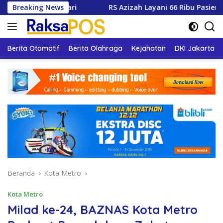
Langsung
arsari
Breaking News
RS Azizah Layani 66 Ribu Pasien, Wali Kota Si
ke
konten
Berita Otomotif
Berita Olahraga
Kejahatan
DKI Jakarta
Beranda
Kota Metro
Kota Metro
Milad ke-24, BAZNAS Kota Metro