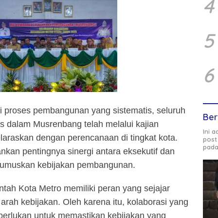
4
5
6
i proses pembangunan yang sistematis, seluruh
Ber
s dalam Musrenbang telah melalui kajian
Ini 
araskan dengan perencanaan di tingkat kota.
post
pada
kan pentingnya sinergi antara eksekutif dan
merumuskan kebijakan pembangunan.
ah Kota Metro memiliki peran yang sejajar
rah kebijakan. Oleh karena itu, kolaborasi yang
perlukan untuk memastikan kebijakan yang