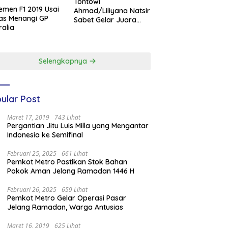
Tontowi
emen F1 2019 Usai
Ahmad/Liliyana Natsir
as Menangi GP
Sabet Gelar Juara
ralia
Dunia Kedua
Selengkapnya
ular Post
Maret 17, 2019
743 Lihat
Pergantian Jitu Luis Milla yang Mengantar
Indonesia ke Semifinal
Februari 25, 2025
661 Lihat
Pemkot Metro Pastikan Stok Bahan
Pokok Aman Jelang Ramadan 1446 H
Februari 26, 2025
659 Lihat
Pemkot Metro Gelar Operasi Pasar
Jelang Ramadan, Warga Antusias
Maret 16, 2019
625 Lihat