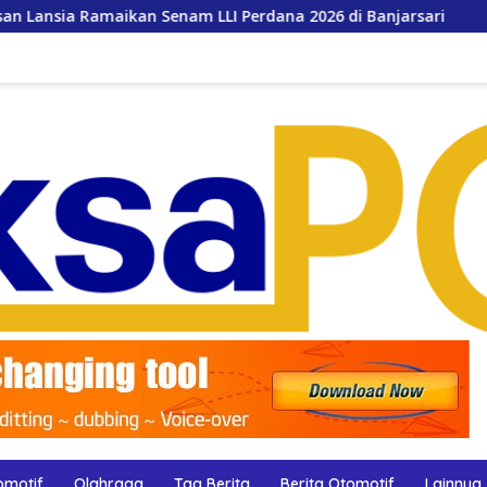
enam LLI Perdana 2026 di Banjarsari
RS Azizah Layani
omotif
Olahraga
Tag Berita
Berita Otomotif
Lainnya