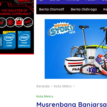
o
m
Berita Otomotif
Berita Olahraga
K
e
Beranda
Kota Metro
Kota Metro
Musrenbang Banjarsar