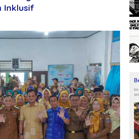
Inklusif
B
In
an