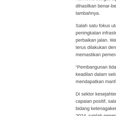
dihasilkan benar-b
tambahnya.
Salah satu fokus u
peningkatan infras
perbaikan jalan. W
terus dilakukan d
memastikan pemera
“Pembangunan tidak
keadilan dalam set
mendapatkan manfa
Di sektor kesejaht
capaian positif, s
bidang ketenagaker
2024, jumlah pener