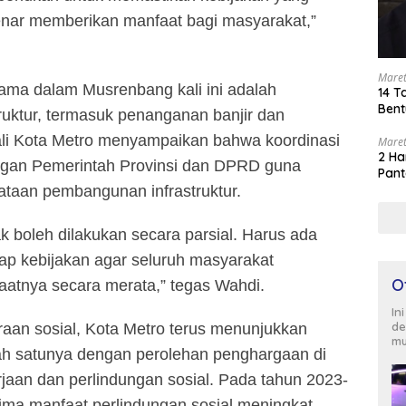
enar memberikan manfaat bagi masyarakat,”
Maret
tama dalam Musrenbang kali ini adalah
14 T
Bent
truktur, termasuk penanganan banjir dan
ali Kota Metro menyampaikan bahwa koordinasi
Maret
2 Ha
engan Pemerintah Provinsi dan DPRD guna
Pant
taan pembangunan infrastruktur.
 boleh dilakukan secara parsial. Harus ada
iap kebijakan agar seluruh masyarakat
O
atnya secara merata,” tegas Wahdi.
In
de
eraan sosial, Kota Metro terus menunjukkan
mu
alah satunya dengan perolehan penghargaan di
jaan dan perlindungan sosial. Pada tahun 2023-
ima manfaat perlindungan sosial meningkat