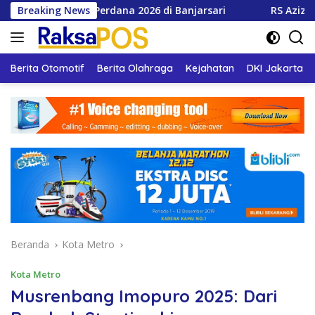
Langsung
m LLI Perdana 2026 di Banjarsari
Breaking News
RS Azizah Layani 66 
ke
konten
Berita Otomotif
Berita Olahraga
Kejahatan
DKI Jakarta
Beranda
Kota Metro
Kota Metro
Musrenbang Imopuro 2025: Dari