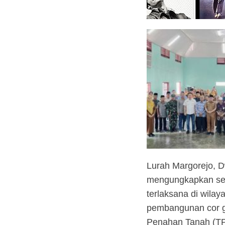
Lurah Margorejo, D
mengungkapkan sej
terlaksana di wila
pembangunan cor g
Penahan Tanah (TP