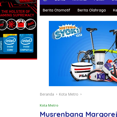
o
m
Berita Otomotif
Berita Olahraga
K
e
Beranda
Kota Metro
Kota Metro
Musrenbang Margorej