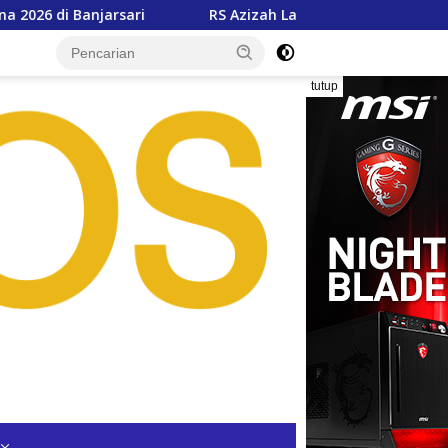
RS Azizah Layani 66 Ribu Pasien, Wali Kota Siap Dukun
tutup