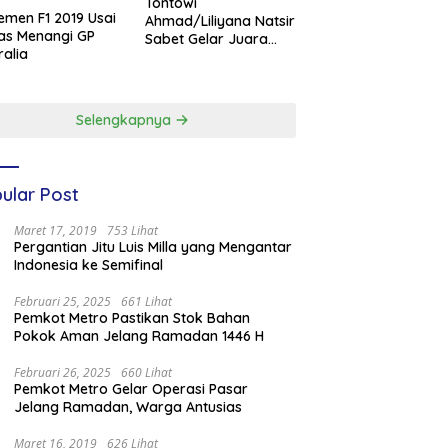
Tontowi
emen F1 2019 Usai
Ahmad/Liliyana Natsir
as Menangi GP
Sabet Gelar Juara
ralia
Dunia Kedua
Selengkapnya
ular Post
Maret 17, 2019
753 Lihat
Pergantian Jitu Luis Milla yang Mengantar
Indonesia ke Semifinal
Februari 25, 2025
661 Lihat
Pemkot Metro Pastikan Stok Bahan
Pokok Aman Jelang Ramadan 1446 H
Februari 26, 2025
660 Lihat
Pemkot Metro Gelar Operasi Pasar
Jelang Ramadan, Warga Antusias
Maret 16, 2019
626 Lihat