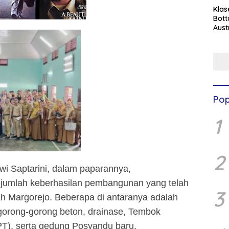
Klas
Bott
Aust
Pop
1
2
wi Saptarini, dalam paparannya,
umlah keberhasilan pembangunan yang telah
3
yah Margorejo. Beberapa di antaranya adalah
orong-gorong beton, drainase, Tembok
T), serta gedung Posyandu baru.