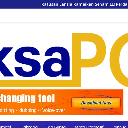
tusan Lansia Ramaikan Senam LLI Perdana 2026 di Banjarsari
omotif
Olahraga
Tag Berita
Berita Otomotif
Lainnya