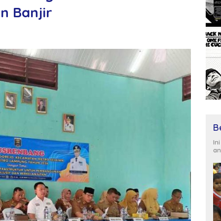
n Banjir
B
In
an