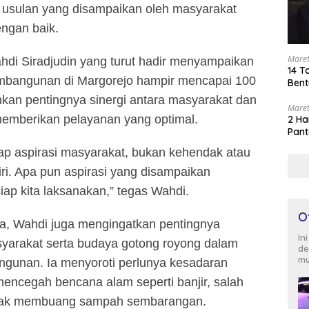
 usulan yang disampaikan oleh masyarakat
engan baik.
Maret
hdi Siradjudin yang turut hadir menyampaikan
14 T
embangunan di Margorejo hampir mencapai 100
Bent
kan pentingnya sinergi antara masyarakat dan
Maret
memberikan pelayanan yang optimal.
2 Ha
Pant
ap aspirasi masyarakat, bukan kehendak atau
iri. Apa pun aspirasi yang disampaikan
iap kita laksanakan,” tegas Wahdi.
O
, Wahdi juga mengingatkan pentingnya
In
arakat serta budaya gotong royong dalam
de
mu
unan. Ia menyoroti perlunya kesadaran
encegah bencana alam seperti banjir, salah
idak membuang sampah sembarangan.