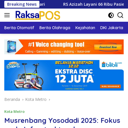
Langsung
arsari
Breaking News
RS Azizah Layani 66 Ribu Pasien, Wali Kota Si
ke
konten
Berita Otomotif
Berita Olahraga
Kejahatan
DKI Jakarta
Beranda
Kota Metro
Kota Metro
Musrenbang Yosodadi 2025: Fokus