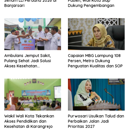
Senam LLI Perdana 2026 di
Pasien, Wali Kota Siap
Banjarsari
Dukung Pengembangan
Ambulans Jemput Sakit,
Capaian MBG Lampung 108
Pulang Sehat Jadi Solusi
Persen, Metro Dukung
Akses Kesehatan
Penguatan Kualitas dan SOP
Masyarakat
Wakil Wali Kota Tekankan
Purwosari Usulkan Talud dan
Akses Pendidikan dan
Perbaikan Jalan Jadi
Kesehatan di Karangrejo
Prioritas 2027