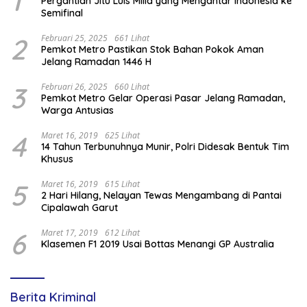
1
Pergantian Jitu Luis Milla yang Mengantar Indonesia ke
Semifinal
2
Februari 25, 2025
661 Lihat
Pemkot Metro Pastikan Stok Bahan Pokok Aman
Jelang Ramadan 1446 H
3
Februari 26, 2025
660 Lihat
Pemkot Metro Gelar Operasi Pasar Jelang Ramadan,
Warga Antusias
4
Maret 16, 2019
625 Lihat
14 Tahun Terbunuhnya Munir, Polri Didesak Bentuk Tim
Khusus
5
Maret 16, 2019
615 Lihat
2 Hari Hilang, Nelayan Tewas Mengambang di Pantai
Cipalawah Garut
6
Maret 17, 2019
612 Lihat
Klasemen F1 2019 Usai Bottas Menangi GP Australia
Berita Kriminal