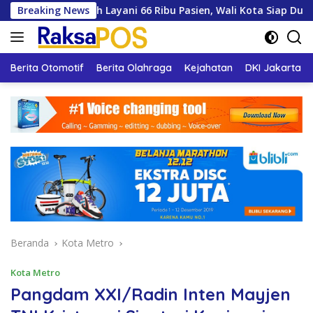
Langsung
 Azizah Layani 66 Ribu Pasien, Wali Kota Siap Dukung Pengemb
Breaking News
ke
konten
Berita Otomotif
Berita Olahraga
Kejahatan
DKI Jakarta
Beranda
Kota Metro
Kota Metro
Pangdam XXI/Radin Inten Mayjen