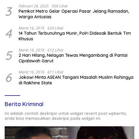
3
Februari 26, 2025
658 Lihat
Pemkot Metro Gelar Operasi Pasar Jelang Ramadan,
Warga Antusias
4
Maret 16, 2019
624 Lihat
14 Tahun Terbunuhnya Munir, Polri Didesak Bentuk Tim
Khusus
5
Maret 16, 2019
612 Lihat
2 Hari Hilang, Nelayan Tewas Mengambang di Pantai
Cipalawah Garut
6
Maret 16, 2019
611 Lihat
Jokowi Minta ASEAN Tangani Masalah Muslim Rohingya
di Rakhine State
Berita Kriminal
Ini adalah contoh deskripsi untuk widget recent post wpberita,
anda bisa memasukkan deskripsi pada widget ini.