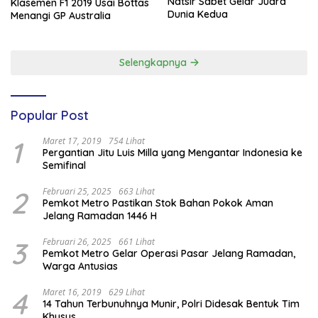
Natsir Sabet Gelar Juara
Klasemen F1 2019 Usai Bottas
Dunia Kedua
Menangi GP Australia
Selengkapnya
Popular Post
1
Maret 17, 2019
754 Lihat
Pergantian Jitu Luis Milla yang Mengantar Indonesia ke
Semifinal
2
Februari 25, 2025
663 Lihat
Pemkot Metro Pastikan Stok Bahan Pokok Aman
Jelang Ramadan 1446 H
3
Februari 26, 2025
661 Lihat
Pemkot Metro Gelar Operasi Pasar Jelang Ramadan,
Warga Antusias
4
Maret 16, 2019
629 Lihat
14 Tahun Terbunuhnya Munir, Polri Didesak Bentuk Tim
Khusus