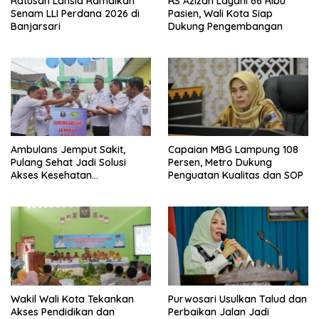
Ratusan Lansia Ramaikan
RS Azizah Layani 66 Ribu
Senam LLI Perdana 2026 di
Pasien, Wali Kota Siap
Banjarsari
Dukung Pengembangan
Ambulans Jemput Sakit,
Capaian MBG Lampung 108
Pulang Sehat Jadi Solusi
Persen, Metro Dukung
Akses Kesehatan
Penguatan Kualitas dan SOP
Masyarakat
Wakil Wali Kota Tekankan
Purwosari Usulkan Talud dan
Akses Pendidikan dan
Perbaikan Jalan Jadi