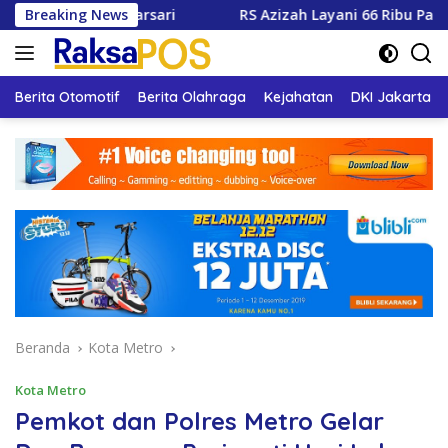
Langsung
njarsari
Breaking News
RS Azizah Layani 66 Ribu Pasien, Wali Kota 
ke
konten
Berita Otomotif
Berita Olahraga
Kejahatan
DKI Jakarta
Beranda
Kota Metro
Kota Metro
Pemkot dan Polres Metro Gelar