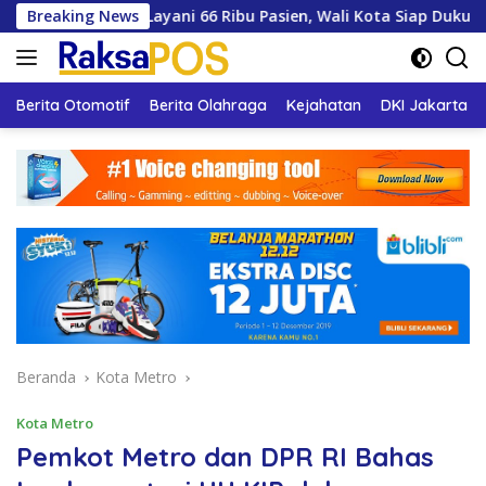
Langsung
h Layani 66 Ribu Pasien, Wali Kota Siap Dukung Pengembangan
Breaking News
ke
konten
Berita Otomotif
Berita Olahraga
Kejahatan
DKI Jakarta
Beranda
Kota Metro
Kota Metro
Pemkot Metro dan DPR RI Bahas