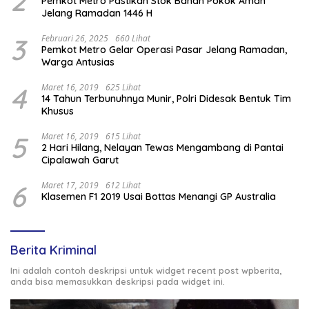
2
Pemkot Metro Pastikan Stok Bahan Pokok Aman
Jelang Ramadan 1446 H
3
Februari 26, 2025
660 Lihat
Pemkot Metro Gelar Operasi Pasar Jelang Ramadan,
Warga Antusias
4
Maret 16, 2019
625 Lihat
14 Tahun Terbunuhnya Munir, Polri Didesak Bentuk Tim
Khusus
5
Maret 16, 2019
615 Lihat
2 Hari Hilang, Nelayan Tewas Mengambang di Pantai
Cipalawah Garut
6
Maret 17, 2019
612 Lihat
Klasemen F1 2019 Usai Bottas Menangi GP Australia
Berita Kriminal
Ini adalah contoh deskripsi untuk widget recent post wpberita,
anda bisa memasukkan deskripsi pada widget ini.