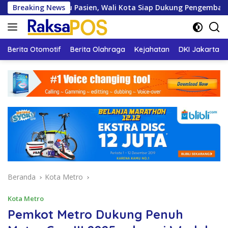
Langsung
 Ribu Pasien, Wali Kota Siap Dukung Pengembangan
Breaking News
Ambu
ke
konten
Berita Otomotif
Berita Olahraga
Kejahatan
DKI Jakarta
Beranda
Kota Metro
Kota Metro
Pemkot Metro Dukung Penuh