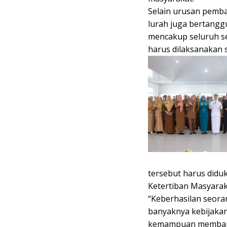
Selain urusan pemb
lurah juga bertangg
mencakup seluruh se
harus dilaksanakan s
tersebut harus didu
Ketertiban Masyarak
“Keberhasilan seoran
banyaknya kebijakan
kemampuan membang