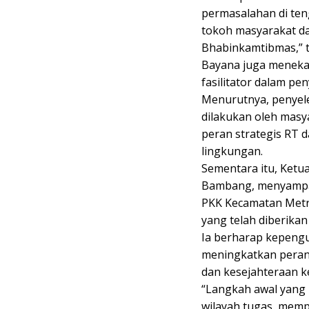
permasalahan di ten
tokoh masyarakat da
Bhabinkamtibmas,” 
Bayana juga meneka
fasilitator dalam 
Menurutnya, penyel
dilakukan oleh masya
peran strategis RT 
lingkungan.
Sementara itu, Ketu
Bambang, menyampai
PKK Kecamatan Metr
yang telah diberika
Ia berharap kepengu
meningkatkan pera
dan kesejahteraan k
“Langkah awal yang 
wilayah tugas, memp