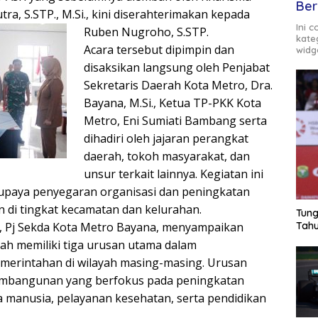
Ber
tra, S.STP., M.Si., kini diserahterimakan kepada
Ini 
Ruben Nugroho, S.STP.
kate
Acara tersebut dipimpin dan
widg
disaksikan langsung oleh Penjabat
Sekretaris Daerah Kota Metro, Dra.
Bayana, M.Si., Ketua TP-PKK Kota
Metro, Eni Sumiati Bambang serta
dihadiri oleh jajaran perangkat
daerah, tokoh masyarakat, dan
unsur terkait lainnya. Kegiatan ini
 upaya penyegaran organisasi dan peningkatan
n di tingkat kecamatan dan kelurahan.
Tung
 Pj Sekda Kota Metro Bayana, menyampaikan
Tahu
ah memiliki tiga urusan utama dalam
merintahan di wilayah masing-masing. Urusan
pembangunan yang berfokus pada peningkatan
a manusia, pelayanan kesehatan, serta pendidikan