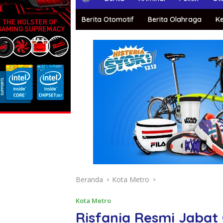
o
m
Berita Otomotif
Berita Olahraga
K
e
Beranda
Kota Metro
Kota Metro
Risfania Resmi Jabat