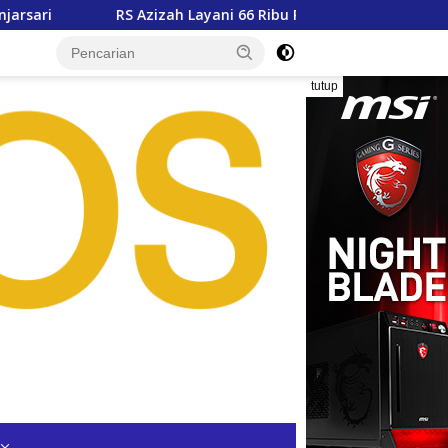
izah Layani 66 Ribu Pasien, Wali Kota Siap Dukung Pengembang
tutup