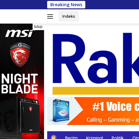
Langsung
Breaking News
Ratusan Lansia
ke
konten
Indeks
tutup
H
Berita
Kriminal
Politik
Ot