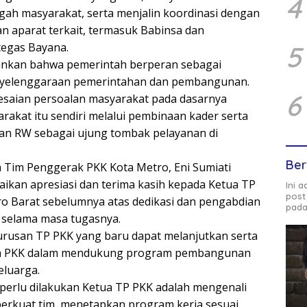
4
gah masyarakat, serta menjalin koordinasi dengan
n aparat terkait, termasuk Babinsa dan
tegas Bayana.
5
nkan bahwa pemerintah berperan sebagai
penyelenggaraan pemerintahan dan pembangunan.
6
esaian persoalan masyarakat pada dasarnya
rakat itu sendiri melalui pembinaan kader serta
dan RW sebagai ujung tombak pelayanan di
Ber
a Tim Penggerak PKK Kota Metro, Eni Sumiati
kan apresiasi dan terima kasih kepada Ketua TP
Ini 
post
o Barat sebelumnya atas dedikasi dan pengabdian
pada
n selama masa tugasnya.
rusan TP PKK yang baru dapat melanjutkan serta
n PKK dalam mendukung program pembangunan
eluarga.
perlu dilakukan Ketua TP PKK adalah mengenali
erkuat tim, menetapkan program kerja sesuai