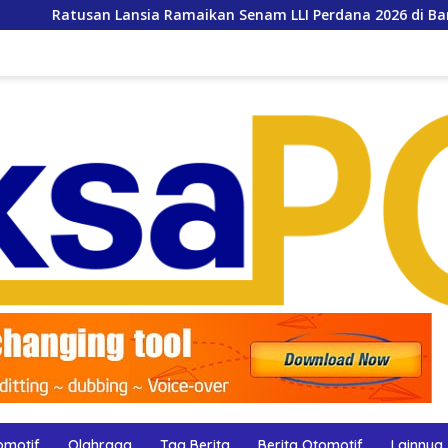
 Ramaikan Senam LLI Perdana 2026 di Banjarsari
RS Az
omotif
Olahraga
Tag Berita
Berita Otomotif
Lainnya