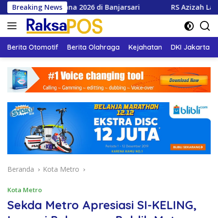
Langsung
dana 2026 di Banjarsari
Breaking News
RS Azizah Layani 66 Ribu Pasi
ke
konten
Berita Otomotif
Berita Olahraga
Kejahatan
DKI Jakarta
Beranda
Kota Metro
Kota Metro
Sekda Metro Apresiasi SI-KELING,