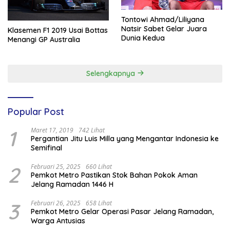
Tontowi Ahmad/Liliyana
Natsir Sabet Gelar Juara
Klasemen F1 2019 Usai Bottas
Dunia Kedua
Menangi GP Australia
Selengkapnya
Popular Post
1
Maret 17, 2019
742 Lihat
Pergantian Jitu Luis Milla yang Mengantar Indonesia ke
Semifinal
2
Februari 25, 2025
660 Lihat
Pemkot Metro Pastikan Stok Bahan Pokok Aman
Jelang Ramadan 1446 H
3
Februari 26, 2025
658 Lihat
Pemkot Metro Gelar Operasi Pasar Jelang Ramadan,
Warga Antusias