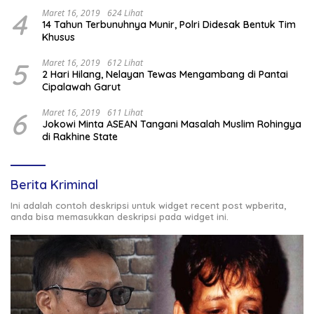
4
Maret 16, 2019
624 Lihat
14 Tahun Terbunuhnya Munir, Polri Didesak Bentuk Tim
Khusus
5
Maret 16, 2019
612 Lihat
2 Hari Hilang, Nelayan Tewas Mengambang di Pantai
Cipalawah Garut
6
Maret 16, 2019
611 Lihat
Jokowi Minta ASEAN Tangani Masalah Muslim Rohingya
di Rakhine State
Berita Kriminal
Ini adalah contoh deskripsi untuk widget recent post wpberita,
anda bisa memasukkan deskripsi pada widget ini.