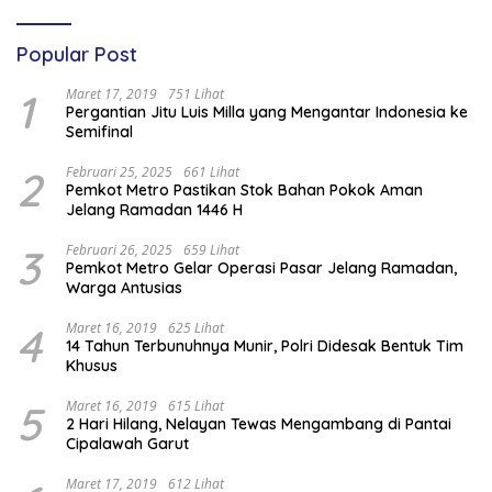
Popular Post
1
Maret 17, 2019
751 Lihat
Pergantian Jitu Luis Milla yang Mengantar Indonesia ke
Semifinal
2
Februari 25, 2025
661 Lihat
Pemkot Metro Pastikan Stok Bahan Pokok Aman
Jelang Ramadan 1446 H
3
Februari 26, 2025
659 Lihat
Pemkot Metro Gelar Operasi Pasar Jelang Ramadan,
Warga Antusias
4
Maret 16, 2019
625 Lihat
14 Tahun Terbunuhnya Munir, Polri Didesak Bentuk Tim
Khusus
5
Maret 16, 2019
615 Lihat
2 Hari Hilang, Nelayan Tewas Mengambang di Pantai
Cipalawah Garut
Maret 17, 2019
612 Lihat